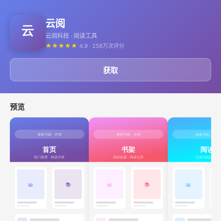
云阅
云阅科技 · 阅读工具
★
★
★
★
★
4.9 · 258万次评分
获取
预览